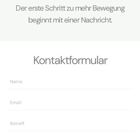
Der erste Schritt zu mehr Bewegung
beginnt mit einer Nachricht.
Kontaktformular
N
a
m
E
e
m
*
a
B
i
e
l
t
*